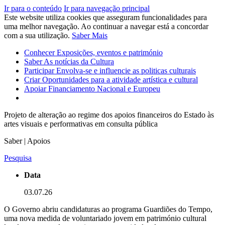
Ir para o conteúdo
Ir para navegação principal
Este website utiliza cookies que asseguram funcionalidades para
uma melhor navegação. Ao continuar a navegar está a concordar
com a sua utilização.
Saber Mais
Conhecer
Exposições, eventos e património
Saber
As notícias da Cultura
Participar
Envolva-se e influencie as politicas culturais
Criar
Oportunidades para a atividade artística e cultural
Apoiar
Financiamento Nacional e Europeu
Projeto de alteração ao regime dos apoios financeiros do Estado às
artes visuais e performativas em consulta pública
Saber | Apoios
Pesquisa
Data
03.07.26
O Governo abriu candidaturas ao programa Guardiões do Tempo,
uma nova medida de voluntariado jovem em património cultural