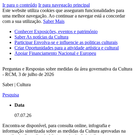
Ir para o conteúdo
Ir para navegação principal
Este website utiliza cookies que asseguram funcionalidades para
uma melhor navegação. Ao continuar a navegar está a concordar
com a sua utilização.
Saber Mais
Conhecer
Exposições, eventos e património
Saber
As notícias da Cultura
Participar
Envolva-se e influencie as politicas culturais
Criar
Oportunidades para a atividade artística e cultural
Apoiar
Financiamento Nacional e Europeu
Perguntas e Respostas sobre medidas da área governativa da Cultura
- RCM, 3 de julho de 2026
Saber | Cultura
Pesquisa
Data
07.07.26
Encontra-se disponível, para consulta online, infografia e
informação sintetizada sobre as medidas da Cultura aprovadas na