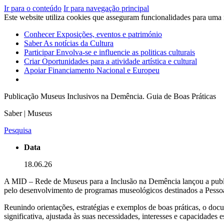
Ir para o conteúdo
Ir para navegação principal
Este website utiliza cookies que asseguram funcionalidades para uma
Conhecer
Exposições, eventos e património
Saber
As notícias da Cultura
Participar
Envolva-se e influencie as politicas culturais
Criar
Oportunidades para a atividade artística e cultural
Apoiar
Financiamento Nacional e Europeu
Publicação Museus Inclusivos na Demência. Guia de Boas Práticas
Saber | Museus
Pesquisa
Data
18.06.26
A MID – Rede de Museus para a Inclusão na Demência lançou a public
pelo desenvolvimento de programas museológicos destinados a Pesso
Reunindo orientações, estratégias e exemplos de boas práticas, o do
significativa, ajustada às suas necessidades, interesses e capacidades e