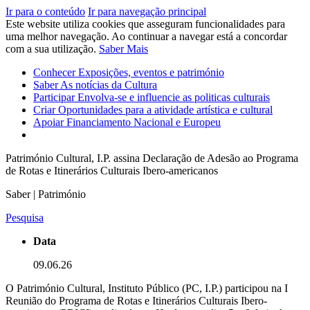
Ir para o conteúdo
Ir para navegação principal
Este website utiliza cookies que asseguram funcionalidades para
uma melhor navegação. Ao continuar a navegar está a concordar
com a sua utilização.
Saber Mais
Conhecer
Exposições, eventos e património
Saber
As notícias da Cultura
Participar
Envolva-se e influencie as politicas culturais
Criar
Oportunidades para a atividade artística e cultural
Apoiar
Financiamento Nacional e Europeu
Património Cultural, I.P. assina Declaração de Adesão ao Programa
de Rotas e Itinerários Culturais Ibero-americanos
Saber | Património
Pesquisa
Data
09.06.26
O Património Cultural, Instituto Público (PC, I.P.) participou na I
Reunião do Programa de Rotas e Itinerários Culturais Ibero-