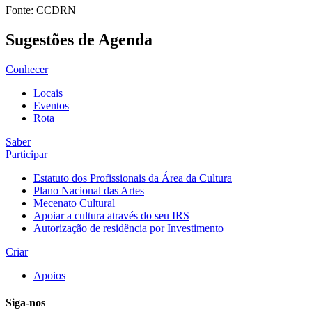
Fonte: CCDRN
Sugestões de Agenda
Conhecer
Locais
Eventos
Rota
Saber
Participar
Estatuto dos Profissionais da Área da Cultura
Plano Nacional das Artes
Mecenato Cultural
Apoiar a cultura através do seu IRS
Autorização de residência por Investimento
Criar
Apoios
Siga-nos