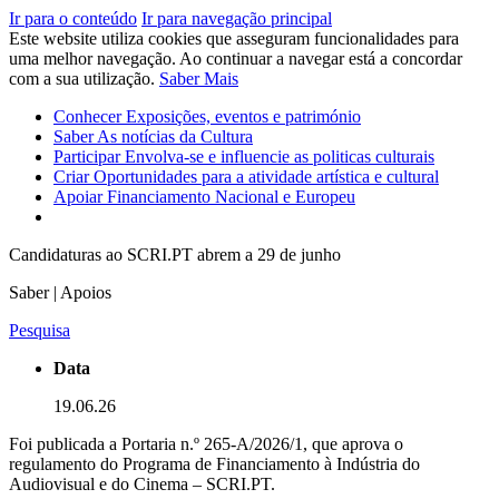
Ir para o conteúdo
Ir para navegação principal
Este website utiliza cookies que asseguram funcionalidades para
uma melhor navegação. Ao continuar a navegar está a concordar
com a sua utilização.
Saber Mais
Conhecer
Exposições, eventos e património
Saber
As notícias da Cultura
Participar
Envolva-se e influencie as politicas culturais
Criar
Oportunidades para a atividade artística e cultural
Apoiar
Financiamento Nacional e Europeu
Candidaturas ao SCRI.PT abrem a 29 de junho
Saber | Apoios
Pesquisa
Data
19.06.26
Foi publicada a Portaria n.º 265-A/2026/1, que aprova o
regulamento do Programa de Financiamento à Indústria do
Audiovisual e do Cinema – SCRI.PT.