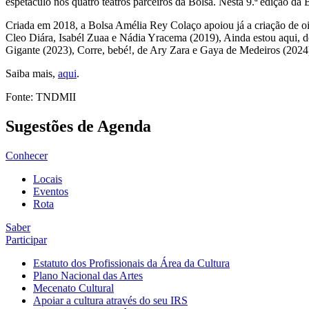
espetáculo nos quatro teatros parceiros da Bolsa. Nesta 9.ª edição d
Criada em 2018, a Bolsa Amélia Rey Colaço apoiou já a criação de oi
Cleo Diára, Isabél Zuaa e Nádia Yracema (2019), Ainda estou aqui, 
Gigante (2023), Corre, bebé!, de Ary Zara e Gaya de Medeiros (202
Saiba mais,
aqui
.
Fonte: TNDMII
Sugestões de Agenda
Conhecer
Locais
Eventos
Rota
Saber
Participar
Estatuto dos Profissionais da Área da Cultura
Plano Nacional das Artes
Mecenato Cultural
Apoiar a cultura através do seu IRS