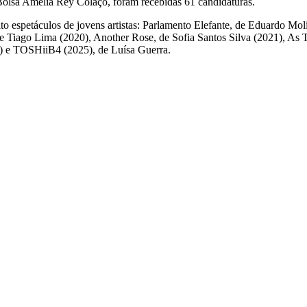
a Bolsa Amélia Rey Colaço, foram recebidas 61 candidaturas.
to espetáculos de jovens artistas: Parlamento Elefante, de Eduardo M
de Tiago Lima (2020), Another Rose, de Sofia Santos Silva (2021), As
4) e TOSHiiB4 (2025), de Luísa Guerra.