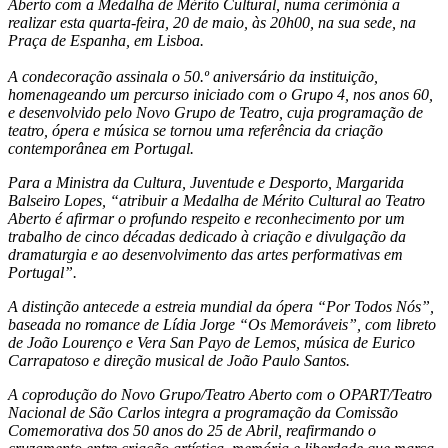
Aberto com a Medalha de Mérito Cultural, numa cerimónia a
realizar esta quarta-feira, 20 de maio, às 20h00, na sua sede, na
Praça de Espanha, em Lisboa.
A condecoração assinala o 50.º aniversário da instituição,
homenageando um percurso iniciado com o Grupo 4, nos anos 60,
e desenvolvido pelo Novo Grupo de Teatro, cuja programação de
teatro, ópera e música se tornou uma referência da criação
contemporânea em Portugal.
Para a Ministra da Cultura, Juventude e Desporto, Margarida
Balseiro Lopes, “atribuir a Medalha de Mérito Cultural ao Teatro
Aberto é afirmar o profundo respeito e reconhecimento por um
trabalho de cinco décadas dedicado à criação e divulgação da
dramaturgia e ao desenvolvimento das artes performativas em
Portugal”.
A distinção antecede a estreia mundial da ópera “Por Todos Nós”,
baseada no romance de Lídia Jorge “Os Memoráveis”, com libreto
de João Lourenço e Vera San Payo de Lemos, música de Eurico
Carrapatoso e direção musical de João Paulo Santos.
A coprodução do Novo Grupo/Teatro Aberto com o OPART/Teatro
Nacional de São Carlos integra a programação da Comissão
Comemorativa dos 50 anos do 25 de Abril, reafirmando o