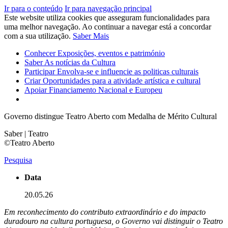
Ir para o conteúdo
Ir para navegação principal
Este website utiliza cookies que asseguram funcionalidades para
uma melhor navegação. Ao continuar a navegar está a concordar
com a sua utilização.
Saber Mais
Conhecer
Exposições, eventos e património
Saber
As notícias da Cultura
Participar
Envolva-se e influencie as politicas culturais
Criar
Oportunidades para a atividade artística e cultural
Apoiar
Financiamento Nacional e Europeu
Governo distingue Teatro Aberto com Medalha de Mérito Cultural
Saber | Teatro
©Teatro Aberto
Pesquisa
Data
20.05.26
Em reconhecimento do contributo extraordinário e do impacto
duradouro na cultura portuguesa, o Governo vai distinguir o Teatro