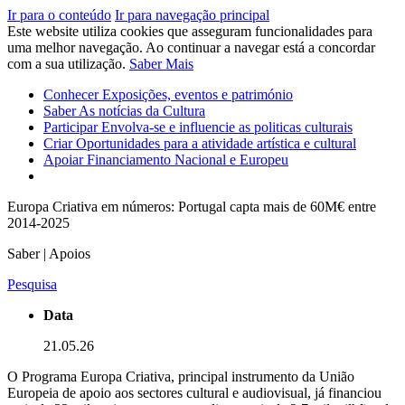
Ir para o conteúdo
Ir para navegação principal
Este website utiliza cookies que asseguram funcionalidades para
uma melhor navegação. Ao continuar a navegar está a concordar
com a sua utilização.
Saber Mais
Conhecer
Exposições, eventos e património
Saber
As notícias da Cultura
Participar
Envolva-se e influencie as politicas culturais
Criar
Oportunidades para a atividade artística e cultural
Apoiar
Financiamento Nacional e Europeu
Europa Criativa em números: Portugal capta mais de 60M€ entre
2014-2025
Saber | Apoios
Pesquisa
Data
21.05.26
O Programa Europa Criativa, principal instrumento da União
Europeia de apoio aos sectores cultural e audiovisual, já financiou