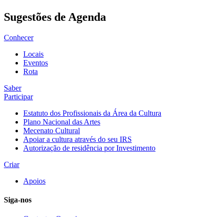
Sugestões de Agenda
Conhecer
Locais
Eventos
Rota
Saber
Participar
Estatuto dos Profissionais da Área da Cultura
Plano Nacional das Artes
Mecenato Cultural
Apoiar a cultura através do seu IRS
Autorização de residência por Investimento
Criar
Apoios
Siga-nos