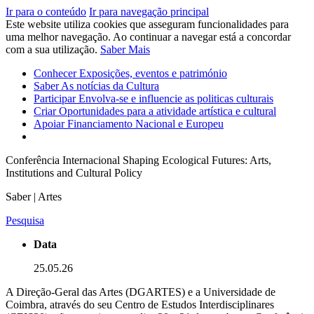
Ir para o conteúdo
Ir para navegação principal
Este website utiliza cookies que asseguram funcionalidades para
uma melhor navegação. Ao continuar a navegar está a concordar
com a sua utilização.
Saber Mais
Conhecer
Exposições, eventos e património
Saber
As notícias da Cultura
Participar
Envolva-se e influencie as politicas culturais
Criar
Oportunidades para a atividade artística e cultural
Apoiar
Financiamento Nacional e Europeu
Conferência Internacional Shaping Ecological Futures: Arts,
Institutions and Cultural Policy
Saber | Artes
Pesquisa
Data
25.05.26
A Direção-Geral das Artes (DGARTES) e a Universidade de
Coimbra, através do seu Centro de Estudos Interdisciplinares