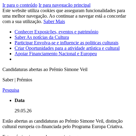
Ir para o conteúdo
Ir para navegação principal
Este website utiliza cookies que asseguram funcionalidades para
uma melhor navegação. Ao continuar a navegar está a concordar
com a sua utilização.
Saber Mais
Conhecer
Exposições, eventos e património
Saber
As notícias da Cultura
Participar
Envolva-se e influencie as politicas culturais
Criar
Oportunidades para a atividade artística e cultural
Apoiar
Financiamento Nacional e Europeu
Candidaturas abertas ao Prémio Simone Veil
Saber | Prémios
Pesquisa
Data
29.05.26
Estão abertas as candidaturas ao Prémio Simone Veil, distinção
cultural europeia co-financiada pelo Programa Europa Criativa.