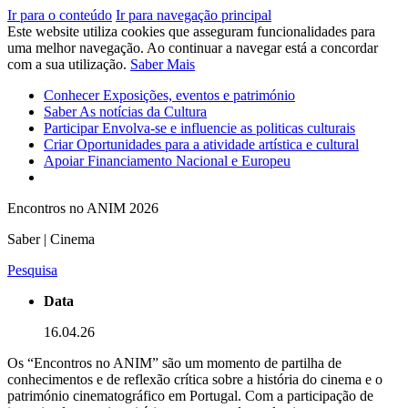
Ir para o conteúdo
Ir para navegação principal
Este website utiliza cookies que asseguram funcionalidades para
uma melhor navegação. Ao continuar a navegar está a concordar
com a sua utilização.
Saber Mais
Conhecer
Exposições, eventos e património
Saber
As notícias da Cultura
Participar
Envolva-se e influencie as politicas culturais
Criar
Oportunidades para a atividade artística e cultural
Apoiar
Financiamento Nacional e Europeu
Encontros no ANIM 2026
Saber | Cinema
Pesquisa
Data
16.04.26
Os “Encontros no ANIM” são um momento de partilha de
conhecimentos e de reflexão crítica sobre a história do cinema e o
património cinematográfico em Portugal. Com a participação de