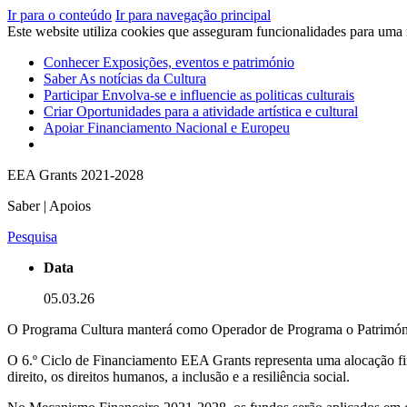
Ir para o conteúdo
Ir para navegação principal
Este website utiliza cookies que asseguram funcionalidades para uma
Conhecer
Exposições, eventos e património
Saber
As notícias da Cultura
Participar
Envolva-se e influencie as politicas culturais
Criar
Oportunidades para a atividade artística e cultural
Apoiar
Financiamento Nacional e Europeu
EEA Grants 2021-2028
Saber | Apoios
Pesquisa
Data
05.03.26
O Programa Cultura manterá como Operador de Programa o Patrimón
O 6.º Ciclo de Financiamento EEA Grants representa uma alocação fina
direito, os direitos humanos, a inclusão e a resiliência social.