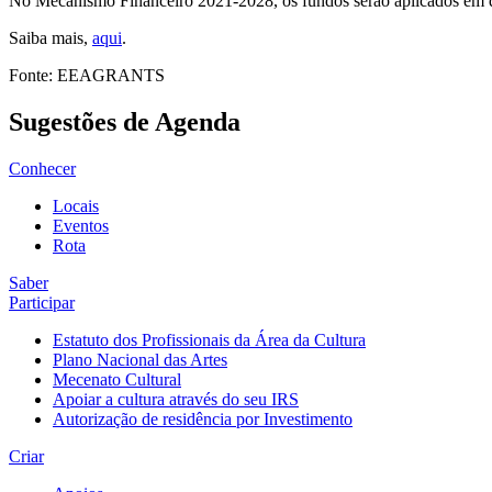
No Mecanismo Financeiro 2021-2028, os fundos serão aplicados em qu
Saiba mais,
aqui
.
Fonte: EEAGRANTS
Sugestões de Agenda
Conhecer
Locais
Eventos
Rota
Saber
Participar
Estatuto dos Profissionais da Área da Cultura
Plano Nacional das Artes
Mecenato Cultural
Apoiar a cultura através do seu IRS
Autorização de residência por Investimento
Criar