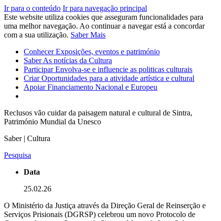
Ir para o conteúdo
Ir para navegação principal
Este website utiliza cookies que asseguram funcionalidades para
uma melhor navegação. Ao continuar a navegar está a concordar
com a sua utilização.
Saber Mais
Conhecer
Exposições, eventos e património
Saber
As notícias da Cultura
Participar
Envolva-se e influencie as politicas culturais
Criar
Oportunidades para a atividade artística e cultural
Apoiar
Financiamento Nacional e Europeu
Reclusos vão cuidar da paisagem natural e cultural de Sintra,
Património Mundial da Unesco
Saber | Cultura
Pesquisa
Data
25.02.26
O Ministério da Justiça através da Direção Geral de Reinserção e
Serviços Prisionais (DGRSP) celebrou um novo Protocolo de