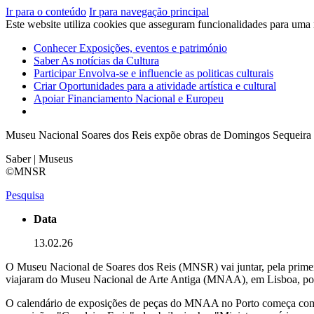
Ir para o conteúdo
Ir para navegação principal
Este website utiliza cookies que asseguram funcionalidades para uma
Conhecer
Exposições, eventos e património
Saber
As notícias da Cultura
Participar
Envolva-se e influencie as politicas culturais
Criar
Oportunidades para a atividade artística e cultural
Apoiar
Financiamento Nacional e Europeu
Museu Nacional Soares dos Reis expõe obras de Domingos Sequeira
Saber | Museus
©MNSR
Pesquisa
Data
13.02.26
O Museu Nacional de Soares dos Reis (MNSR) vai juntar, pela prime
viajaram do Museu Nacional de Arte Antiga (MNAA), em Lisboa, podem 
O calendário de exposições de peças do MNAA no Porto começa com 