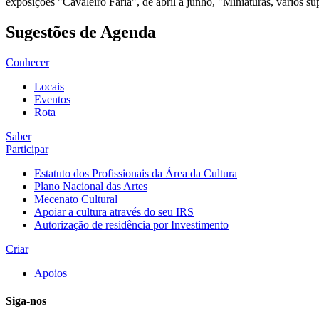
exposições "Cavaleiro Faria", de abril a junho, "Miniaturas, vários s
Sugestões de Agenda
Conhecer
Locais
Eventos
Rota
Saber
Participar
Estatuto dos Profissionais da Área da Cultura
Plano Nacional das Artes
Mecenato Cultural
Apoiar a cultura através do seu IRS
Autorização de residência por Investimento
Criar
Apoios
Siga-nos