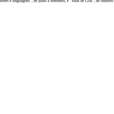
uportes e linguagens", de julho a setembro, e "Jóias de Goa", de outubr