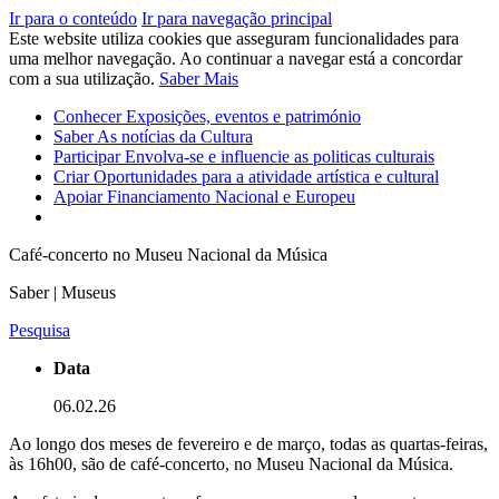
Ir para o conteúdo
Ir para navegação principal
Este website utiliza cookies que asseguram funcionalidades para
uma melhor navegação. Ao continuar a navegar está a concordar
com a sua utilização.
Saber Mais
Conhecer
Exposições, eventos e património
Saber
As notícias da Cultura
Participar
Envolva-se e influencie as politicas culturais
Criar
Oportunidades para a atividade artística e cultural
Apoiar
Financiamento Nacional e Europeu
Café-concerto no Museu Nacional da Música
Saber | Museus
Pesquisa
Data
06.02.26
Ao longo dos meses de fevereiro e de março, todas as quartas-feiras,
às 16h00, são de café-concerto, no Museu Nacional da Música.