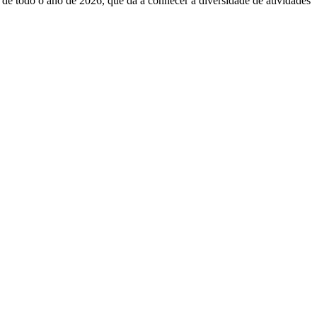
e todo o ano de 2026, que dá a conhecer a diversidade de atividades