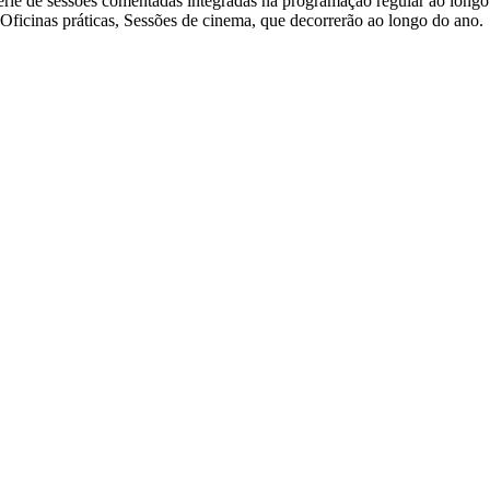
ie de sessões comentadas integradas na programação regular ao longo d
 Oficinas práticas, Sessões de cinema, que decorrerão ao longo do ano.