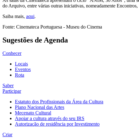
As salas da Cinemateca apresentam o ciclo “ANIM, 30 Anos”, uma sér
do Arquivo, entre várias outras iniciativas, nomeadamente Encontros,
Saiba mais,
aqui
.
Fonte: Cinemateca Portuguesa - Museu do Cinema
Sugestões de Agenda
Conhecer
Locais
Eventos
Rota
Saber
Participar
Estatuto dos Profissionais da Área da Cultura
Plano Nacional das Artes
Mecenato Cultural
Apoiar a cultura através do seu IRS
Autorização de residência por Investimento
Criar