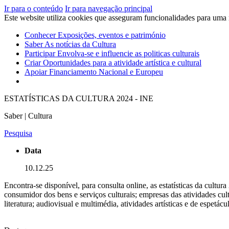
Ir para o conteúdo
Ir para navegação principal
Este website utiliza cookies que asseguram funcionalidades para uma
Conhecer
Exposições, eventos e património
Saber
As notícias da Cultura
Participar
Envolva-se e influencie as politicas culturais
Criar
Oportunidades para a atividade artística e cultural
Apoiar
Financiamento Nacional e Europeu
ESTATÍSTICAS DA CULTURA 2024 - INE
Saber | Cultura
Pesquisa
Data
10.12.25
Encontra-se disponível, para consulta online, as estatísticas da cultur
consumidor dos bens e serviços culturais; empresas das atividades cultur
literatura; audiovisual e multimédia, atividades artísticas e de espetácu