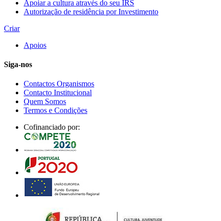
Apoiar a cultura através do seu IRS
Autorização de residência por Investimento
Criar
Apoios
Siga-nos
Contactos Organismos
Contacto Institucional
Quem Somos
Termos e Condições
Cofinanciado por: