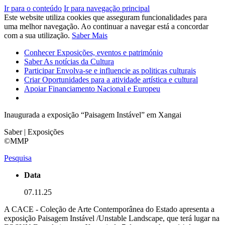
Ir para o conteúdo
Ir para navegação principal
Este website utiliza cookies que asseguram funcionalidades para
uma melhor navegação. Ao continuar a navegar está a concordar
com a sua utilização.
Saber Mais
Conhecer
Exposições, eventos e património
Saber
As notícias da Cultura
Participar
Envolva-se e influencie as politicas culturais
Criar
Oportunidades para a atividade artística e cultural
Apoiar
Financiamento Nacional e Europeu
Inaugurada a exposição “Paisagem Instável” em Xangai
Saber | Exposições
©MMP
Pesquisa
Data
07.11.25
A CACE - Coleção de Arte Contemporânea do Estado apresenta a
exposição Paisagem Instável /Unstable Landscape, que terá lugar na