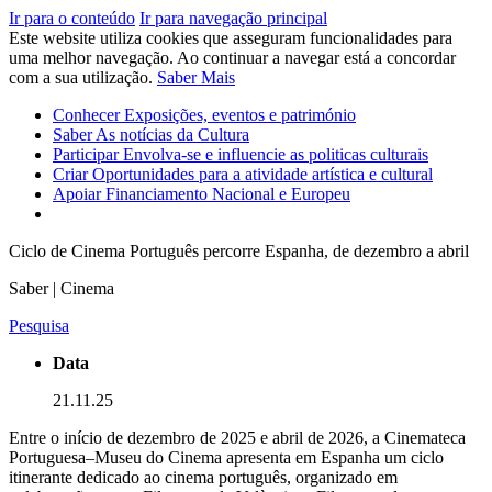
Ir para o conteúdo
Ir para navegação principal
Este website utiliza cookies que asseguram funcionalidades para
uma melhor navegação. Ao continuar a navegar está a concordar
com a sua utilização.
Saber Mais
Conhecer
Exposições, eventos e património
Saber
As notícias da Cultura
Participar
Envolva-se e influencie as politicas culturais
Criar
Oportunidades para a atividade artística e cultural
Apoiar
Financiamento Nacional e Europeu
Ciclo de Cinema Português percorre Espanha, de dezembro a abril
Saber | Cinema
Pesquisa
Data
21.11.25
Entre o início de dezembro de 2025 e abril de 2026, a Cinemateca
Portuguesa–Museu do Cinema apresenta em Espanha um ciclo
itinerante dedicado ao cinema português, organizado em