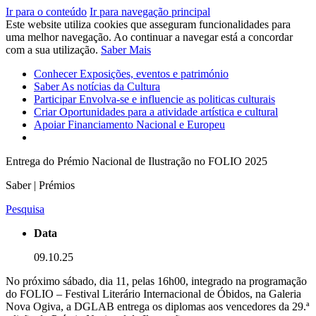
Ir para o conteúdo
Ir para navegação principal
Este website utiliza cookies que asseguram funcionalidades para
uma melhor navegação. Ao continuar a navegar está a concordar
com a sua utilização.
Saber Mais
Conhecer
Exposições, eventos e património
Saber
As notícias da Cultura
Participar
Envolva-se e influencie as politicas culturais
Criar
Oportunidades para a atividade artística e cultural
Apoiar
Financiamento Nacional e Europeu
Entrega do Prémio Nacional de Ilustração no FOLIO 2025
Saber | Prémios
Pesquisa
Data
09.10.25
No próximo sábado, dia 11, pelas 16h00, integrado na programação
do FOLIO – Festival Literário Internacional de Óbidos, na Galeria
Nova Ogiva, a DGLAB entrega os diplomas aos vencedores da 29.ª