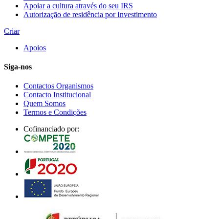
Apoiar a cultura através do seu IRS
Autorização de residência por Investimento
Criar
Apoios
Siga-nos
Contactos Organismos
Contacto Institucional
Quem Somos
Termos e Condições
Cofinanciado por: