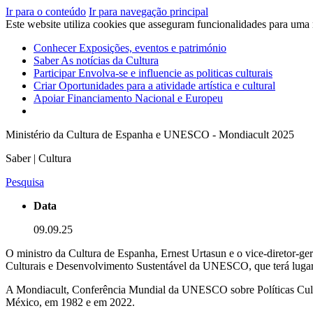
Ir para o conteúdo
Ir para navegação principal
Este website utiliza cookies que asseguram funcionalidades para uma
Conhecer
Exposições, eventos e património
Saber
As notícias da Cultura
Participar
Envolva-se e influencie as politicas culturais
Criar
Oportunidades para a atividade artística e cultural
Apoiar
Financiamento Nacional e Europeu
Ministério da Cultura de Espanha e UNESCO - Mondiacult 2025
Saber | Cultura
Pesquisa
Data
09.09.25
O ministro da Cultura de Espanha,
Ernest Urtasun
e o vice-diretor-ge
C
ulturais e Desenvolvimento Sustentável da UNESCO, que terá lugar
A Mondiacult, Conferência Mundial da UNESCO sobre Políticas Culturai
México, em 1982 e em 2022.