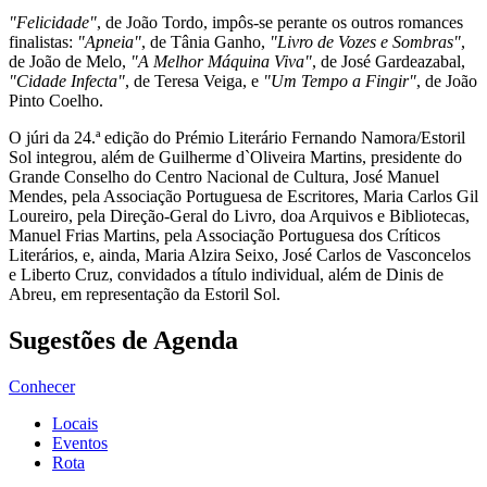
"Felicidade"
, de João Tordo, impôs-se perante os outros romances
finalistas:
"Apneia"
, de Tânia Ganho,
"Livro de Vozes e Sombras"
,
de João de Melo,
"A Melhor Máquina Viva"
, de José Gardeazabal,
"Cidade Infecta"
, de Teresa Veiga, e
"Um Tempo a Fingir"
, de João
Pinto Coelho.
O júri da 24.ª edição do Prémio Literário Fernando Namora/Estoril
Sol integrou, além de Guilherme d`Oliveira Martins, presidente do
Grande Conselho do Centro Nacional de Cultura, José Manuel
Mendes, pela Associação Portuguesa de Escritores, Maria Carlos Gil
Loureiro, pela Direção-Geral do Livro, doa Arquivos e Bibliotecas,
Manuel Frias Martins, pela Associação Portuguesa dos Críticos
Literários, e, ainda, Maria Alzira Seixo, José Carlos de Vasconcelos
e Liberto Cruz, convidados a título individual, além de Dinis de
Abreu, em representação da Estoril Sol.
Sugestões de Agenda
Conhecer
Locais
Eventos
Rota