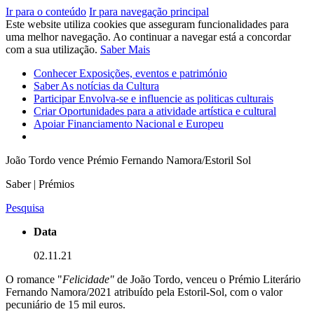
Ir para o conteúdo
Ir para navegação principal
Este website utiliza cookies que asseguram funcionalidades para
uma melhor navegação. Ao continuar a navegar está a concordar
com a sua utilização.
Saber Mais
Conhecer
Exposições, eventos e património
Saber
As notícias da Cultura
Participar
Envolva-se e influencie as politicas culturais
Criar
Oportunidades para a atividade artística e cultural
Apoiar
Financiamento Nacional e Europeu
João Tordo vence Prémio Fernando Namora/Estoril Sol
Saber | Prémios
Pesquisa
Data
02.11.21
O romance "
Felicidade"
de João Tordo, venceu o Prémio Literário
Fernando Namora/2021 atribuído pela Estoril-Sol, com o valor
pecuniário de 15 mil euros.