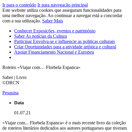
Ir para o conteúdo
Ir para navegação principal
Este website utiliza cookies que asseguram funcionalidades para
uma melhor navegação. Ao continuar a navegar está a concordar
com a sua utilização.
Saber Mais
Conhecer
Exposições, eventos e património
Saber
As notícias da Cultura
Participar
Envolva-se e influencie as politicas culturais
Criar
Oportunidades para a atividade artística e cultural
Apoiar
Financiamento Nacional e Europeu
Roteiro «Viajar com… Florbela Espanca»
Saber | Livro
©DRCN
Pesquisa
Data
01.07.21
«Viajar com... Florbela Espanca» é o mais recente livro da coleção
de roteiros literários dedicados aos autores portugueses que tiveram