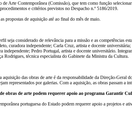
ão de Arte Contemporânea (Comissão), que tem como função selecionar a
rocedimentos e critérios previstos no Despacho n.º 5186/2019.
as propostas de aquisição até ao final do mês de maio.
fil seja considerado de relevância para a missão e as competências es
o, curadora independente; Carla Cruz, artista e docente universitária; F
ora independente; Pedro Portugal, artista e docente universitário. Inte
 Rodrigues, técnica especialista do Gabinete da Ministra da Cultura.
 aquisição das obras de arte é da responsabilidade da Direção-Geral do 
 sejam representados por galerias. Com a aquisição, as obras passam a 
o de obras de arte podem requerer apoio ao programa Garantir Cu
temporânea portuguesa do Estado podem requerer apoio a projetos e ati