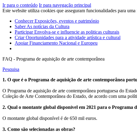
Ir para o conteúdo
Ir para navegação principal
Este website utiliza cookies que asseguram funcionalidades para uma
Conhecer
Exposições, eventos e património
Saber
As notícias da Cultura
Participar
Envolva-se e influencie as politicas culturais
Criar
Oportunidades para a atividade artística e cultural
Apoiar
Financiamento Nacional e Europeu
FAQ - Programa de aquisição de arte contemporânea
Pesquisa
1. O que é o Programa de aquisição de arte contemporânea port
O Programa de aquisição de arte contemporânea portuguesa do Estado f
Coleção de Arte Contemporânea do Estado, de acordo com uma política d
2. Qual o montante global disponível em 2021 para o Programa 
O montante global disponível é de 650 mil euros.
3. Como são selecionadas as obras?