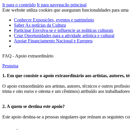
Ir para o conteúdo
Ir para navegação principal
Este website utiliza cookies que asseguram funcionalidades para uma
Conhecer
Exposições, eventos e património
Saber
As notícias da Cultura
Participar
Envolva-se e influencie as politicas culturais
Criar
Oportunidades para a atividade artística e cultural
Apoiar
Financiamento Nacional e Europeu
FAQ - Apoio extraordinário
Pesquisa
1. Em que consiste o apoio extraordinário aos artistas, autores, té
O apoio extraordinário aos artistas, autores, técnicos e outros profis
trinta e oito euros e oitenta e um cêntimos) atribuído aos trabalhador
2. A quem se destina este apoio?
Este apoio destina-se a pessoas singulares que reúnam as seguintes co