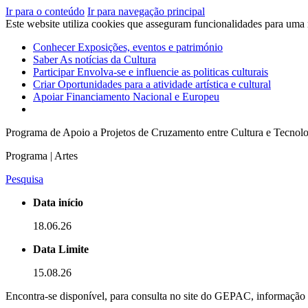
Ir para o conteúdo
Ir para navegação principal
Este website utiliza cookies que asseguram funcionalidades para uma
Conhecer
Exposições, eventos e património
Saber
As notícias da Cultura
Participar
Envolva-se e influencie as politicas culturais
Criar
Oportunidades para a atividade artística e cultural
Apoiar
Financiamento Nacional e Europeu
Programa de Apoio a Projetos de Cruzamento entre Cultura e Tecnolo
Programa | Artes
Pesquisa
Data início
18.06.26
Data Limite
15.08.26
Encontra-se disponível, para consulta no site do GEPAC, informação 