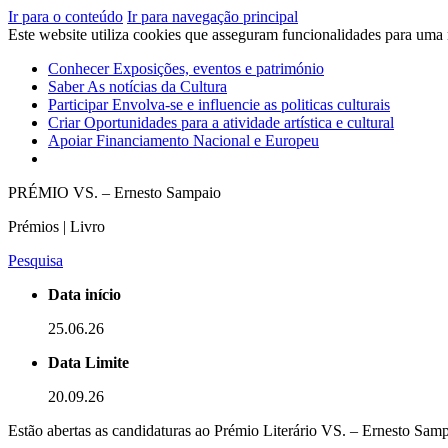
Ir para o conteúdo
Ir para navegação principal
Este website utiliza cookies que asseguram funcionalidades para uma
Conhecer
Exposições, eventos e património
Saber
As notícias da Cultura
Participar
Envolva-se e influencie as politicas culturais
Criar
Oportunidades para a atividade artística e cultural
Apoiar
Financiamento Nacional e Europeu
PRÉMIO VS. – Ernesto Sampaio
Prémios | Livro
Pesquisa
Data início
25.06.26
Data Limite
20.09.26
Estão abertas as candidaturas ao Prémio Literário VS. – Ernesto Samp