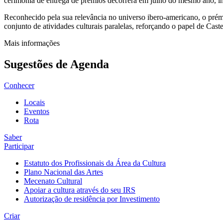
cerimónia de entrega de prémios decorrerá em julho do mesmo ano, in
Reconhecido pela sua relevância no universo ibero-americano, o prémio
conjunto de atividades culturais paralelas, reforçando o papel de Ca
Mais informações
Sugestões de Agenda
Conhecer
Locais
Eventos
Rota
Saber
Participar
Estatuto dos Profissionais da Área da Cultura
Plano Nacional das Artes
Mecenato Cultural
Apoiar a cultura através do seu IRS
Autorização de residência por Investimento
Criar