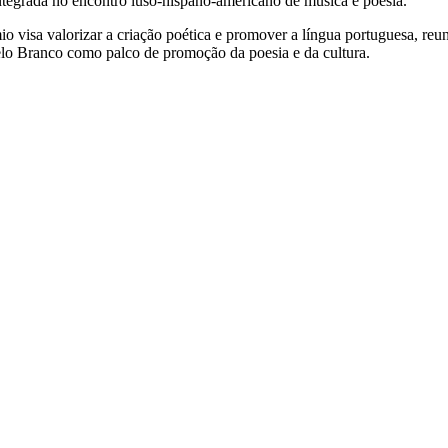
tegrada no encontro luso-hispano-americano de música e poesia.
 visa valorizar a criação poética e promover a língua portuguesa, reuni
stelo Branco como palco de promoção da poesia e da cultura.