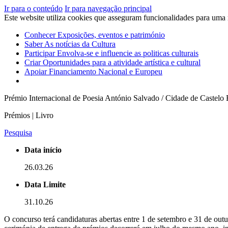
Ir para o conteúdo
Ir para navegação principal
Este website utiliza cookies que asseguram funcionalidades para uma
Conhecer
Exposições, eventos e património
Saber
As notícias da Cultura
Participar
Envolva-se e influencie as politicas culturais
Criar
Oportunidades para a atividade artística e cultural
Apoiar
Financiamento Nacional e Europeu
Prémio Internacional de Poesia António Salvado / Cidade de Castelo
Prémios | Livro
Pesquisa
Data início
26.03.26
Data Limite
31.10.26
O concurso terá candidaturas abertas entre 1 de setembro e 31 de out