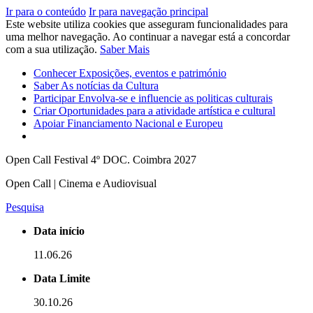
Ir para o conteúdo
Ir para navegação principal
Este website utiliza cookies que asseguram funcionalidades para
uma melhor navegação. Ao continuar a navegar está a concordar
com a sua utilização.
Saber Mais
Conhecer
Exposições, eventos e património
Saber
As notícias da Cultura
Participar
Envolva-se e influencie as politicas culturais
Criar
Oportunidades para a atividade artística e cultural
Apoiar
Financiamento Nacional e Europeu
Open Call Festival 4º DOC. Coimbra 2027
Open Call | Cinema e Audiovisual
Pesquisa
Data início
11.06.26
Data Limite
30.10.26