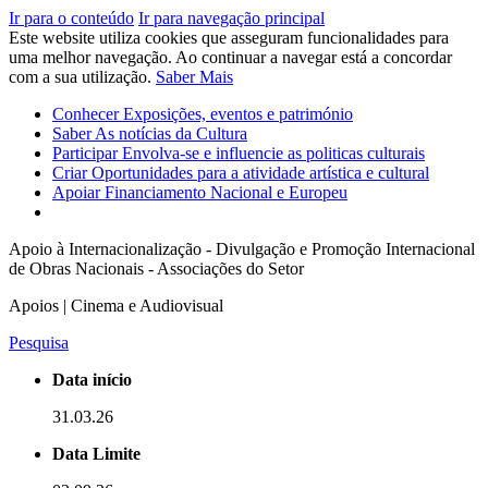
Ir para o conteúdo
Ir para navegação principal
Este website utiliza cookies que asseguram funcionalidades para
uma melhor navegação. Ao continuar a navegar está a concordar
com a sua utilização.
Saber Mais
Conhecer
Exposições, eventos e património
Saber
As notícias da Cultura
Participar
Envolva-se e influencie as politicas culturais
Criar
Oportunidades para a atividade artística e cultural
Apoiar
Financiamento Nacional e Europeu
Apoio à Internacionalização - Divulgação e Promoção Internacional
de Obras Nacionais - Associações do Setor
Apoios | Cinema e Audiovisual
Pesquisa
Data início
31.03.26
Data Limite