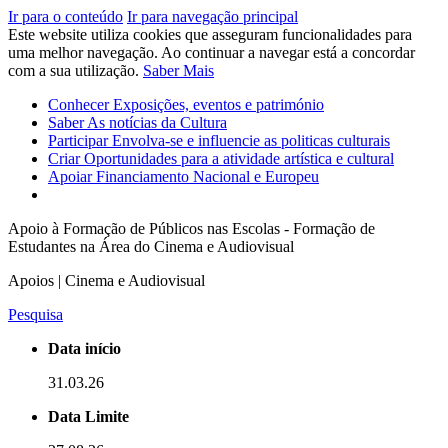
Ir para o conteúdo
Ir para navegação principal
Este website utiliza cookies que asseguram funcionalidades para
uma melhor navegação. Ao continuar a navegar está a concordar
com a sua utilização.
Saber Mais
Conhecer
Exposições, eventos e património
Saber
As notícias da Cultura
Participar
Envolva-se e influencie as politicas culturais
Criar
Oportunidades para a atividade artística e cultural
Apoiar
Financiamento Nacional e Europeu
Apoio à Formação de Públicos nas Escolas - Formação de
Estudantes na Área do Cinema e Audiovisual
Apoios | Cinema e Audiovisual
Pesquisa
Data início
31.03.26
Data Limite