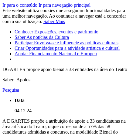
Ir para o conteúdo
Ir para navegação principal
Este website utiliza cookies que asseguram funcionalidades para
uma melhor navegação. Ao continuar a navegar está a concordar
com a sua utilização.
Saber Mais
Conhecer
Exposições, eventos e património
Saber
As notícias da Cultura
Participar
Envolva-se e influencie as politicas culturais
Criar
Oportunidades para a atividade artística e cultural
Apoiar
Financiamento Nacional e Europeu
DGARTES propõe apoio bienal a 33 entidades na área do Teatro
Saber | Apoios
Pesquisa
Data
04.12.24
A DGARTES propõe a atribuição de apoio a 33 candidaturas na
área artística do Teatro, o que corresponde a 57% das 58
candidaturas admitidas a concurso, na modalidade Bienal do