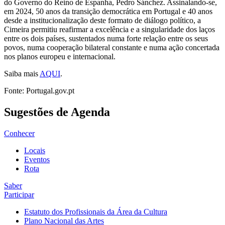
do Governo do Reino de Espanha, Pedro Sánchez. Assinalando-se,
em 2024, 50 anos da transição democrática em Portugal e 40 anos
desde a institucionalização deste formato de diálogo político, a
Cimeira permitiu reafirmar a excelência e a singularidade dos laços
entre os dois países, sustentados numa forte relação entre os seus
povos, numa cooperação bilateral constante e numa ação concertada
nos planos europeu e internacional.
Saiba mais
AQUI
.
Fonte: Portugal.gov.pt
Sugestões de Agenda
Conhecer
Locais
Eventos
Rota
Saber
Participar
Estatuto dos Profissionais da Área da Cultura
Plano Nacional das Artes