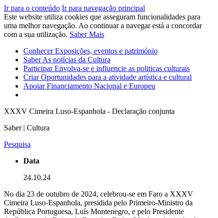
Ir para o conteúdo
Ir para navegação principal
Este website utiliza cookies que asseguram funcionalidades para
uma melhor navegação. Ao continuar a navegar está a concordar
com a sua utilização.
Saber Mais
Conhecer
Exposições, eventos e património
Saber
As notícias da Cultura
Participar
Envolva-se e influencie as politicas culturais
Criar
Oportunidades para a atividade artística e cultural
Apoiar
Financiamento Nacional e Europeu
XXXV Cimeira Luso-Espanhola - Declaração conjunta
Saber | Cultura
Pesquisa
Data
24.10.24
No dia 23 de outubro de 2024, celebrou-se em Faro a XXXV
Cimeira Luso-Espanhola, presidida pelo Primeiro-Ministro da
República Portuguesa, Luís Montenegro, e pelo Presidente